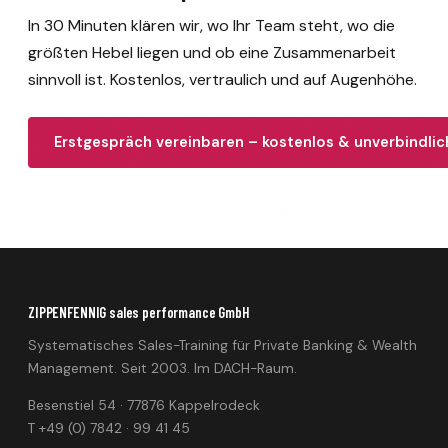
In 30 Minuten klären wir, wo Ihr Team steht, wo die
größten Hebel liegen und ob eine Zusammenarbeit
sinnvoll ist. Kostenlos, vertraulich und auf Augenhöhe.
Erstgespräch vereinbaren – kostenlos & unverbindlic
ZIPPENFENNIG sales performance GmbH
Systematisches Sales-Training für Private Banking & Wealth
Management. Seit 2003. Im DACH-Raum.
Besenstiel 54 · 77876 Kappelrodeck
T +49 (0) 7842 · 99 41 45