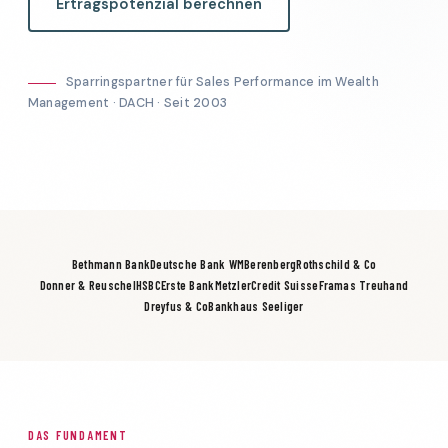
Ertragspotenzial berechnen
Sparringspartner für Sales Performance im Wealth
Management · DACH · Seit 2003
Bethmann Bank
Deutsche Bank WM
Berenberg
Rothschild & Co
Donner & Reuschel
HSBC
Erste Bank
Metzler
Credit Suisse
Framas Treuhand
Dreyfus & Co
Bankhaus Seeliger
DAS FUNDAMENT