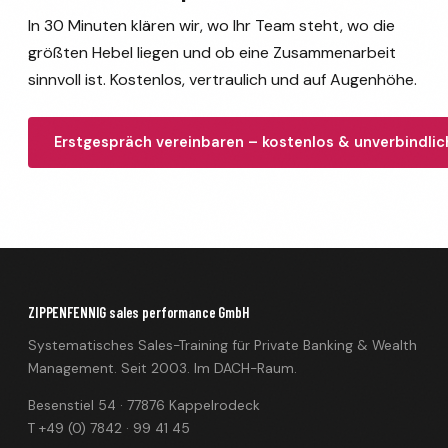
In 30 Minuten klären wir, wo Ihr Team steht, wo die
größten Hebel liegen und ob eine Zusammenarbeit
sinnvoll ist. Kostenlos, vertraulich und auf Augenhöhe.
Erstgespräch vereinbaren – kostenlos & unverbindlic
ZIPPENFENNIG sales performance GmbH
Systematisches Sales-Training für Private Banking & Wealth
Management. Seit 2003. Im DACH-Raum.
Besenstiel 54 · 77876 Kappelrodeck
T +49 (0) 7842 · 99 41 45