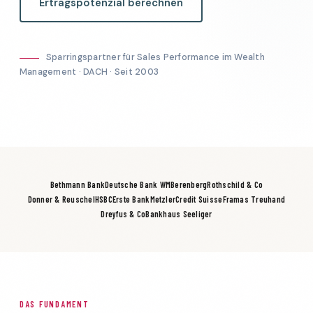
Ertragspotenzial berechnen
Sparringspartner für Sales Performance im Wealth
Management · DACH · Seit 2003
Bethmann Bank
Deutsche Bank WM
Berenberg
Rothschild & Co
Donner & Reuschel
HSBC
Erste Bank
Metzler
Credit Suisse
Framas Treuhand
Dreyfus & Co
Bankhaus Seeliger
DAS FUNDAMENT