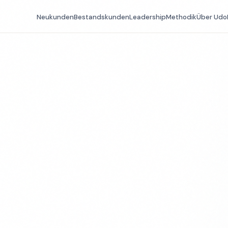
Neukunden
Bestandskunden
Leadership
Methodik
Über Udo