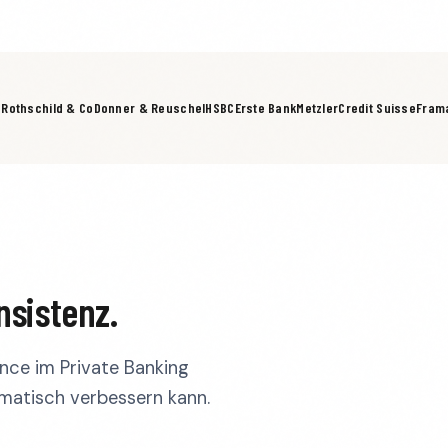
g
Rothschild & Co
Donner & Reuschel
HSBC
Erste Bank
Metzler
Credit Suisse
Fram
nsistenz.
ance im Private Banking
matisch verbessern kann.