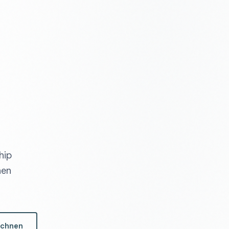
hip
nen
echnen