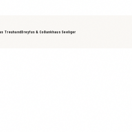
as Treuhand
Dreyfus & Co
Bankhaus Seeliger