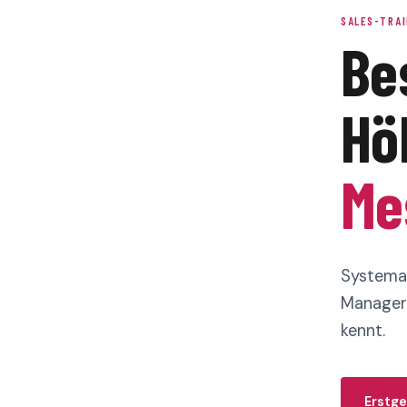
SALES-TRAI
Be
Hö
Me
Systemat
Manager 
kennt.
Erstge