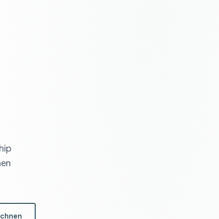
hip
nen
echnen