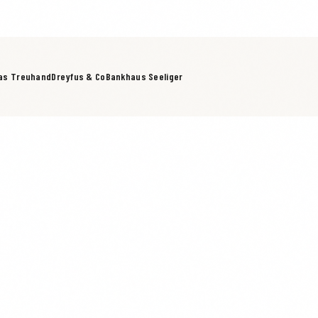
as Treuhand
Dreyfus & Co
Bankhaus Seeliger