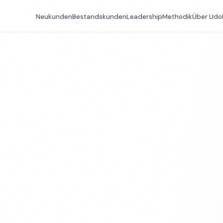
Neukunden
Bestandskunden
Leadership
Methodik
Über Udo