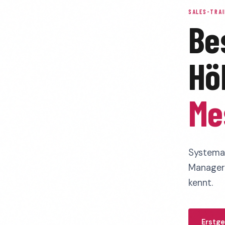
SALES-TRAI
Be
Hö
Me
Systemat
Manager 
kennt.
Erstge