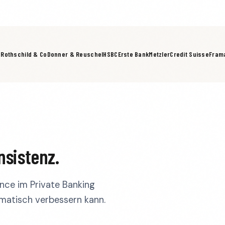
g
Rothschild & Co
Donner & Reuschel
HSBC
Erste Bank
Metzler
Credit Suisse
Fram
nsistenz.
ance im Private Banking
matisch verbessern kann.